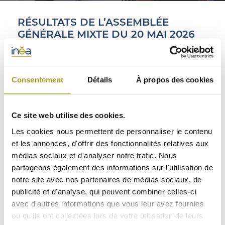
ACTIFS
RÉSULTATS DE L’ASSEMBLÉE
GÉNÉRALE MIXTE DU 20 MAI 2026
Dividende de 2,70 €/action payable en numéraire
Reconduction pour trois ans de l’actuelle
Consentement
Détails
À propos des cookies
Gouvernance
CONTACT
INEA (ISIN : FR0010341032), acteur majeur de
l’immobilier d’entreprise en régions et leader du green
Ce site web utilise des cookies.
building, informe que l’assemblée générale mixte des
Les cookies nous permettent de personnaliser le contenu
actionnaires d’INEA s’est réunie le 20 mai 2026 sous
et les annonces, d'offrir des fonctionnalités relatives aux
la présidence de M. Philippe Rosio, avec un quorum
médias sociaux et d'analyser notre trafic. Nous
de 93,33 %.
partageons également des informations sur l'utilisation de
notre site avec nos partenaires de médias sociaux, de
Dividende
publicité et d'analyse, qui peuvent combiner celles-ci
avec d'autres informations que vous leur avez fournies
L’Assemblée Générale a approuvé le versement d’un
ou qu'ils ont collectées lors de votre utilisation de leurs