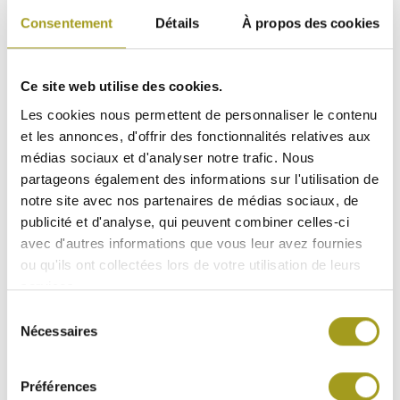
communauté d’énergie renouvelable est prévue au
Consentement
Détails
À propos des cookies
printemps 2024. Pour SerenySun, il s’agit d’une
première étape, d’autres bâtiments viendront grossir
le potentiel énergétique de
Notre Énergie La Soie.
La
Ce site web utilise des cookies.
recherche de foncier se poursuit, d’autres acteurs
Les cookies nous permettent de personnaliser le contenu
locaux peuvent rejoindre cette opération en
et les annonces, d'offrir des fonctionnalités relatives aux
solarisant leurs toitures ou parkings pour participer à
médias sociaux et d'analyser notre trafic. Nous
la résilience énergétique du territoire.
partageons également des informations sur l'utilisation de
INFOS CLÉS DU PROJET
notre site avec nos partenaires de médias sociaux, de
publicité et d'analyse, qui peuvent combiner celles-ci
4 centrales photovoltaïques installées
avec d'autres informations que vous leur avez fournies
er
en toitures (mise en service 1
trimestre
ou qu'ils ont collectées lors de votre utilisation de leurs
2024)
services.
1 530 panneaux photovoltaïques pour 3
000 m² de surface solarisée
Sélection
Nécessaires
Puissance totale 670 kWc
du
Energie produite 690 MWh/an, soit
consentement
l‘équivalent de la consommation annuelle
Préférences
moyenne de 155 foyers