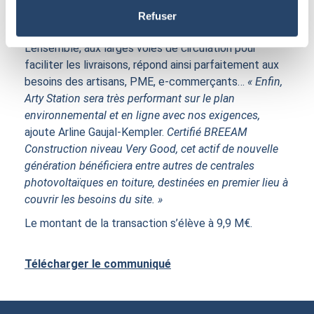
adaptés à la logistique du dernier kilomètre. »
Refuser
2
Autre atout : la divisibilité du parc, à partir de 300 m
.
L’ensemble, aux larges voies de circulation pour
faciliter les livraisons, répond ainsi parfaitement aux
besoins des artisans, PME, e-commerçants…
« Enfin,
Arty Station sera très performant sur le plan
environnemental et en ligne avec nos exigences,
ajoute Arline Gaujal-Kempler.
Certifié BREEAM
Construction niveau Very Good, cet actif de nouvelle
génération bénéficiera entre autres de centrales
photovoltaïques en toiture, destinées en premier lieu à
couvrir les besoins du site. »
Le montant de la transaction s’élève à 9,9 M€.
Télécharger le communiqué