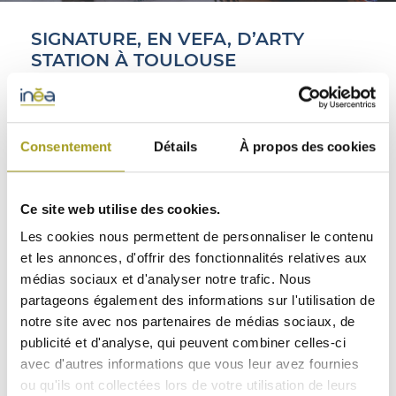
ACTIFS
SIGNATURE, EN VEFA, D’ARTY
STATION À TOULOUSE
INEA, leader du green building, annonce l’acquisition
en VEFA, via sa filiale Flex Park, du parc d’activités
Consentement
Détails
À propos des cookies
Arty Station au nord de Toulouse (31). Ce programme,
CONTACT
acquis auprès du promoteur GGL, offrira une surface
2
2
locative de 5 683 m
(4 730 m
d’activité en rez-de-
Ce site web utilise des cookies.
2
chaussée et 953 m
de bureaux en mezzanine),
répartis entre 5 bâtiments, et 79 places de parking.
Les cookies nous permettent de personnaliser le contenu
Sa livraison est prévue à l’été 2024.
et les annonces, d'offrir des fonctionnalités relatives aux
médias sociaux et d'analyser notre trafic. Nous
partageons également des informations sur l'utilisation de
notre site avec nos partenaires de médias sociaux, de
publicité et d'analyse, qui peuvent combiner celles-ci
avec d'autres informations que vous leur avez fournies
ou qu'ils ont collectées lors de votre utilisation de leurs