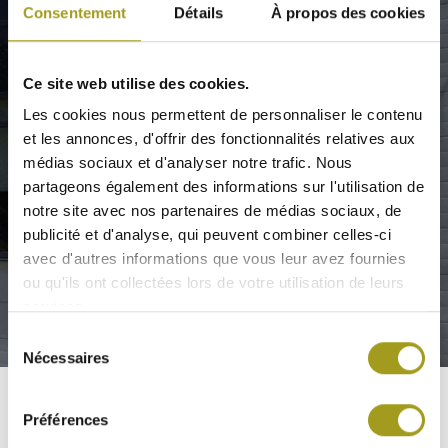
Consentement
Détails
À propos des cookies
ACTIFS
STRASBOURG
Ce site web utilise des cookies.
Les cookies nous permettent de personnaliser le contenu
et les annonces, d'offrir des fonctionnalités relatives aux
médias sociaux et d'analyser notre trafic. Nous
CONTACT
partageons également des informations sur l'utilisation de
notre site avec nos partenaires de médias sociaux, de
publicité et d'analyse, qui peuvent combiner celles-ci
avec d'autres informations que vous leur avez fournies
ou qu'ils ont collectées lors de votre utilisation de leurs
services.
Sélection
Nécessaires
du
consentement
Préférences