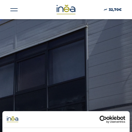
Taille :
1630
32,70€
ACTUS
PRESSE
INVESTISSEURS
PORTE-DOCUMENTS
GREEN BUILDING
RÉGIONS
SAINT JACQUES