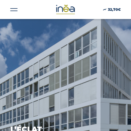
Taille :
2990
32,70€
ACTUS
PRESSE
INVESTISSEURS
PORTE-DOCUMENTS
GREEN BUILDING
RÉGIONS
L’ÉCLAT