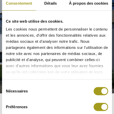
CYRUS
Consentement
Détails
À propos des cookies
ACTIFS
ORLÉANS
Ce site web utilise des cookies.
Les cookies nous permettent de personnaliser le contenu
et les annonces, d'offrir des fonctionnalités relatives aux
médias sociaux et d'analyser notre trafic. Nous
CONTACT
partageons également des informations sur l'utilisation de
notre site avec nos partenaires de médias sociaux, de
publicité et d'analyse, qui peuvent combiner celles-ci
avec d'autres informations que vous leur avez fournies
ou qu'ils ont collectées lors de votre utilisation de leurs
services.
Sélection
Nécessaires
du
consentement
Préférences