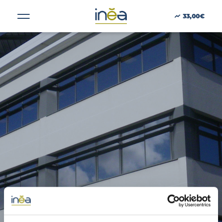
Taille :
3233
33,00€
ACTUS
PRESSE
INVESTISSEURS
PORTE-DOCUMENTS
GREEN BUILDING
RÉGIONS