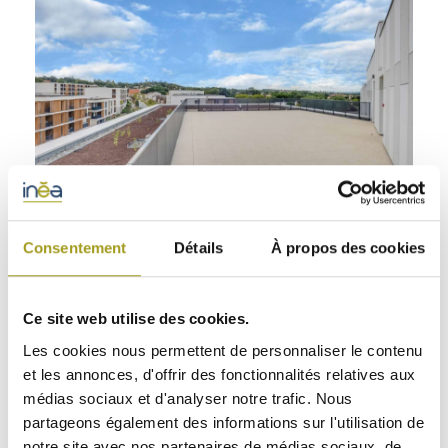
© Inea
IDÉALEMENT
Consentement
Détails
À propos des cookies
DESSERVI
ID Balma est composé de deux bâtiments en R+4, achevés
Ce site web utilise des cookies.
respectivement en 2015 et 2017. L’un d’entre eux bénéficie
de grandes terrasses. Cet ensemble de bureaux est implanté
Les cookies nous permettent de personnaliser le contenu
à l’est de l’agglomération toulousaine, dans l’éco-quartier
Vidailhan, sur la dynamique ZAC Balma Gramont. Son
et les annonces, d'offrir des fonctionnalités relatives aux
accessibilité est facilitée par la proximité du métro, d’un
médias sociaux et d'analyser notre trafic. Nous
important réseau de bus, de la rocade et du réseau
partageons également des informations sur l'utilisation de
autoroutier.
notre site avec nos partenaires de médias sociaux, de