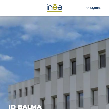
Taille :
5334
33,00€
ACTUS
PRESSE
INVESTISSEURS
PORTE-DOCUMENTS
GREEN BUILDING
RÉGIONS
ID BALMA