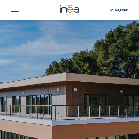
Taille :
5436
33,00€
ACTUS
PRESSE
INVESTISSEURS
PORTE-DOCUMENTS
GREEN BUILDING
RÉGIONS