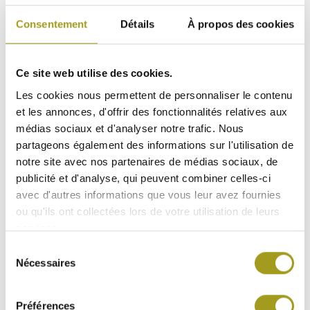
Consentement
Détails
À propos des cookies
Ce site web utilise des cookies.
Les cookies nous permettent de personnaliser le contenu
et les annonces, d'offrir des fonctionnalités relatives aux
médias sociaux et d'analyser notre trafic. Nous
partageons également des informations sur l'utilisation de
notre site avec nos partenaires de médias sociaux, de
publicité et d'analyse, qui peuvent combiner celles-ci
avec d'autres informations que vous leur avez fournies
ou qu'ils ont collectées lors de votre utilisation de leurs
services.
Sélection
Nécessaires
du
IMMEUBLE STRATÉGIQUE
consentement
NEUF ET CERTIFIÉ
Préférences