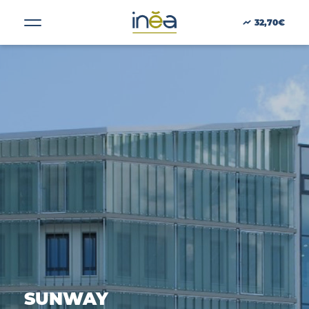
Taille :
6940
32,70€
ACTUS
PRESSE
INVESTISSEURS
PORTE-DOCUMENTS
GREEN BUILDING
RÉGIONS
SUNWAY