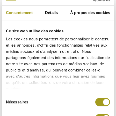
Retour en arrière : dès 2008, Foncière INEA a pris
position sur une assise foncière de 22.000 m² répartis
Consentement
Détails
À propos des cookies
sur 3 terrains à Saint-Denis. Le choix du site était
capital car les PME/ PMI d’Ile de France – cible
prioritaire pour ce genre d’immeubles – sont très
Ce site web utilise des cookies.
sensibles à l’accessibilité de leurs locaux, avec une
Les cookies nous permettent de personnaliser le contenu
préférence pour les sites placés à l’intérieur de
et les annonces, d'offrir des fonctionnalités relatives aux
l’autoroute A86 – deuxième périphérique parisien.
médias sociaux et d'analyser notre trafic. Nous
L’Innovespace Saint-Denis, visible depuis l’A86 et
partageons également des informations sur l'utilisation de
situé à proximité de l’A1, bénéficie d’une excellente
notre site avec nos partenaires de médias sociaux, de
desserte routière. Il est également accessible
publicité et d'analyse, qui peuvent combiner celles-ci
directement par les transports en commun, par la
avec d'autres informations que vous leur avez fournies
ligne 13 du métro (station Carrefour Pleyel, à
ou qu'ils ont collectées lors de votre utilisation de leurs
400 mètres) et par le RER D (station Stade de
services.
France, à 800 mètres).
Sélection
Nécessaires
du
Innovespace : une offre complète
consentement
Avec le concours du promoteur ALSEI, spécialisé